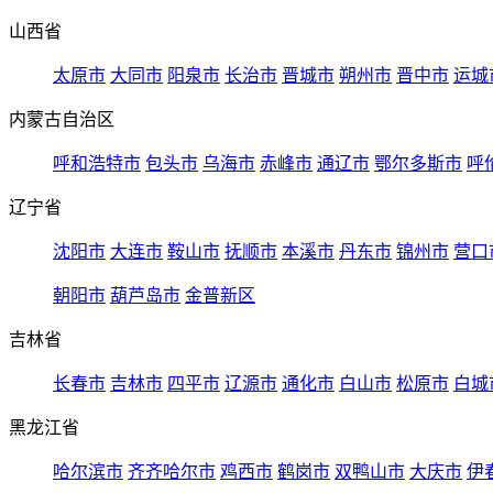
山西省
太原市
大同市
阳泉市
长治市
晋城市
朔州市
晋中市
运城
内蒙古自治区
呼和浩特市
包头市
乌海市
赤峰市
通辽市
鄂尔多斯市
呼
辽宁省
沈阳市
大连市
鞍山市
抚顺市
本溪市
丹东市
锦州市
营口
朝阳市
葫芦岛市
金普新区
吉林省
长春市
吉林市
四平市
辽源市
通化市
白山市
松原市
白城
黑龙江省
哈尔滨市
齐齐哈尔市
鸡西市
鹤岗市
双鸭山市
大庆市
伊