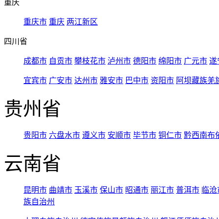
重庆
重庆市
重庆
两江新区
四川省
成都市
自贡市
攀枝花市
泸州市
德阳市
绵阳市
广元市
遂
宜宾市
广安市
达州市
雅安市
巴中市
资阳市
阿坝藏族羌
贵州省
贵阳市
六盘水市
遵义市
安顺市
毕节市
铜仁市
黔西南布
云南省
昆明市
曲靖市
玉溪市
保山市
昭通市
丽江市
普洱市
临沧
族自治州