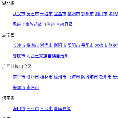
湖北省
武汉市
黄石市
十堰市
宜昌市
襄阳市
鄂州市
荆门市
孝感
恩施土家族苗族自治州
直辖县级
湖南省
长沙市
株洲市
湘潭市
衡阳市
邵阳市
岳阳市
常德市
张家
娄底市
湘西土家族苗族自治州
广西壮族自治区
南宁市
柳州市
桂林市
梧州市
北海市
防城港市
钦州市
贵
来宾市
崇左市
海南省
海口市
三亚市
三沙市
直辖县级