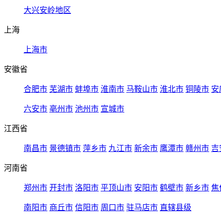
大兴安岭地区
上海
上海市
安徽省
合肥市
芜湖市
蚌埠市
淮南市
马鞍山市
淮北市
铜陵市
安
六安市
亳州市
池州市
宣城市
江西省
南昌市
景德镇市
萍乡市
九江市
新余市
鹰潭市
赣州市
吉
河南省
郑州市
开封市
洛阳市
平顶山市
安阳市
鹤壁市
新乡市
焦
南阳市
商丘市
信阳市
周口市
驻马店市
直辖县级