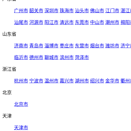
广州市
韶关市
深圳市
珠海市
汕头市
佛山市
江门市
湛江
汕尾市
河源市
阳江市
清远市
东莞市
中山市
潮州市
揭阳
山东省
济南市
青岛市
淄博市
枣庄市
东营市
烟台市
潍坊市
济宁
临沂市
德州市
聊城市
滨州市
菏泽市
浙江省
杭州市
宁波市
温州市
嘉兴市
湖州市
绍兴市
金华市
衢州
北京
北京市
天津
天津市