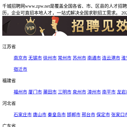
千城招聘网www.zpw.net是覆盖全国各省、市、区县的人
历，企业可直招本地人才，一站式解决全国求职招工需求。 2026
江苏省
南京市
无锡市
徐州市
常州市
苏州市
南通市
连云港市
淮
宿迁市
福建省
福州市
厦门市
莆田市
三明市
泉州市
漳州市
南平市
龙岩
河北省
石家庄市
唐山市
秦皇岛市
邯郸市
邢台市
保定市
张家口
广东省