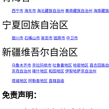
西宁市
海东市
海北藏族自治州
黄南藏族自治州
海南藏族
宁夏回族自治区
银川市
石嘴山市
吴忠市
固原市
中卫市
新疆维吾尔自治区
乌鲁木齐市
克拉玛依市
吐鲁番地区
哈密地区
昌吉回族自
克孜自治州
喀什地区
和田地区
伊犁哈萨克自治州
塔城地区
阿勒泰地区
直辖县级
免责声明：