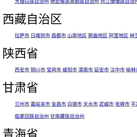
大理白族自治州
德宏傣族景颇族自治州
怒江傈僳族自治
西藏自治区
拉萨市
日喀则市
昌都市
山南地区
那曲地区
阿里地区
林
陕西省
西安市
铜川市
宝鸡市
咸阳市
渭南市
延安市
汉中市
榆林
甘肃省
兰州市
嘉峪关市
金昌市
白银市
天水市
武威市
张掖市
平
临夏回族自治州
甘南藏族自治州
青海省