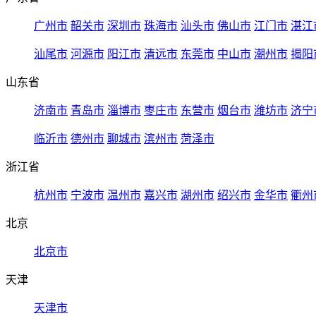
广州市
韶关市
深圳市
珠海市
汕头市
佛山市
江门市
湛江
汕尾市
河源市
阳江市
清远市
东莞市
中山市
潮州市
揭阳
山东省
济南市
青岛市
淄博市
枣庄市
东营市
烟台市
潍坊市
济宁
临沂市
德州市
聊城市
滨州市
菏泽市
浙江省
杭州市
宁波市
温州市
嘉兴市
湖州市
绍兴市
金华市
衢州
北京
北京市
天津
天津市