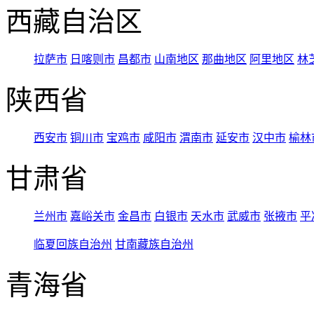
西藏自治区
拉萨市
日喀则市
昌都市
山南地区
那曲地区
阿里地区
林
陕西省
西安市
铜川市
宝鸡市
咸阳市
渭南市
延安市
汉中市
榆林
甘肃省
兰州市
嘉峪关市
金昌市
白银市
天水市
武威市
张掖市
平
临夏回族自治州
甘南藏族自治州
青海省