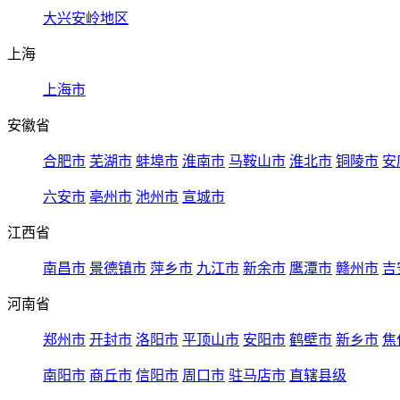
大兴安岭地区
上海
上海市
安徽省
合肥市
芜湖市
蚌埠市
淮南市
马鞍山市
淮北市
铜陵市
安
六安市
亳州市
池州市
宣城市
江西省
南昌市
景德镇市
萍乡市
九江市
新余市
鹰潭市
赣州市
吉
河南省
郑州市
开封市
洛阳市
平顶山市
安阳市
鹤壁市
新乡市
焦
南阳市
商丘市
信阳市
周口市
驻马店市
直辖县级