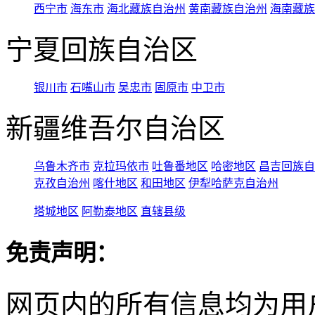
西宁市
海东市
海北藏族自治州
黄南藏族自治州
海南藏族
宁夏回族自治区
银川市
石嘴山市
吴忠市
固原市
中卫市
新疆维吾尔自治区
乌鲁木齐市
克拉玛依市
吐鲁番地区
哈密地区
昌吉回族自
克孜自治州
喀什地区
和田地区
伊犁哈萨克自治州
塔城地区
阿勒泰地区
直辖县级
免责声明：
网页内的所有信息均为用