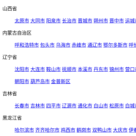
山西省
太原市
大同市
阳泉市
长治市
晋城市
朔州市
晋中市
运城
内蒙古自治区
呼和浩特市
包头市
乌海市
赤峰市
通辽市
鄂尔多斯市
呼
辽宁省
沈阳市
大连市
鞍山市
抚顺市
本溪市
丹东市
锦州市
营口
朝阳市
葫芦岛市
金普新区
吉林省
长春市
吉林市
四平市
辽源市
通化市
白山市
松原市
白城
黑龙江省
哈尔滨市
齐齐哈尔市
鸡西市
鹤岗市
双鸭山市
大庆市
伊