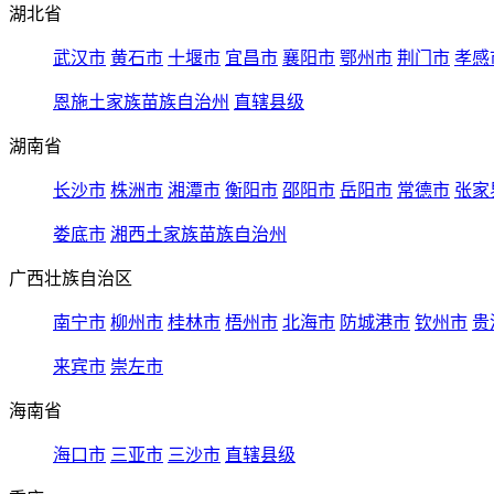
湖北省
武汉市
黄石市
十堰市
宜昌市
襄阳市
鄂州市
荆门市
孝感
恩施土家族苗族自治州
直辖县级
湖南省
长沙市
株洲市
湘潭市
衡阳市
邵阳市
岳阳市
常德市
张家
娄底市
湘西土家族苗族自治州
广西壮族自治区
南宁市
柳州市
桂林市
梧州市
北海市
防城港市
钦州市
贵
来宾市
崇左市
海南省
海口市
三亚市
三沙市
直辖县级