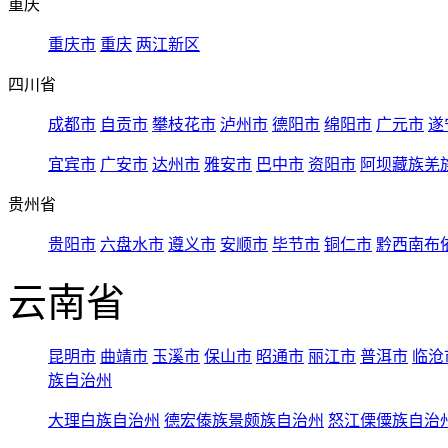
重庆
重庆市
重庆
两江新区
四川省
成都市
自贡市
攀枝花市
泸州市
德阳市
绵阳市
广元市
遂
宜宾市
广安市
达州市
雅安市
巴中市
资阳市
阿坝藏族羌
贵州省
贵阳市
六盘水市
遵义市
安顺市
毕节市
铜仁市
黔西南布
云南省
昆明市
曲靖市
玉溪市
保山市
昭通市
丽江市
普洱市
临沧
族自治州
大理白族自治州
德宏傣族景颇族自治州
怒江傈僳族自治