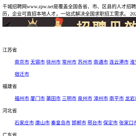
千城招聘网www.zpw.net是覆盖全国各省、市、区县的人
历，企业可直招本地人才，一站式解决全国求职招工需求。 2026
江苏省
南京市
无锡市
徐州市
常州市
苏州市
南通市
连云港市
淮
宿迁市
福建省
福州市
厦门市
莆田市
三明市
泉州市
漳州市
南平市
龙岩
河北省
石家庄市
唐山市
秦皇岛市
邯郸市
邢台市
保定市
张家口
广东省