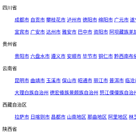
四川省
成都市
自贡市
攀枝花市
泸州市
德阳市
绵阳市
广元市
遂
宜宾市
广安市
达州市
雅安市
巴中市
资阳市
阿坝藏族羌
贵州省
贵阳市
六盘水市
遵义市
安顺市
毕节市
铜仁市
黔西南布
云南省
昆明市
曲靖市
玉溪市
保山市
昭通市
丽江市
普洱市
临沧
大理白族自治州
德宏傣族景颇族自治州
怒江傈僳族自治
西藏自治区
拉萨市
日喀则市
昌都市
山南地区
那曲地区
阿里地区
林
陕西省