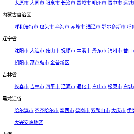
太原市
大同市
阳泉市
长治市
晋城市
朔州市
晋中市
运城
内蒙古自治区
呼和浩特市
包头市
乌海市
赤峰市
通辽市
鄂尔多斯市
呼
辽宁省
沈阳市
大连市
鞍山市
抚顺市
本溪市
丹东市
锦州市
营口
朝阳市
葫芦岛市
金普新区
吉林省
长春市
吉林市
四平市
辽源市
通化市
白山市
松原市
白城
黑龙江省
哈尔滨市
齐齐哈尔市
鸡西市
鹤岗市
双鸭山市
大庆市
伊
大兴安岭地区