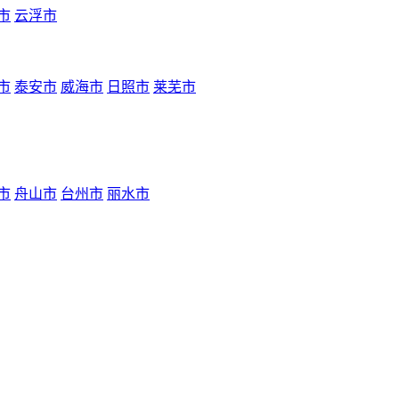
市
云浮市
市
泰安市
威海市
日照市
莱芜市
市
舟山市
台州市
丽水市