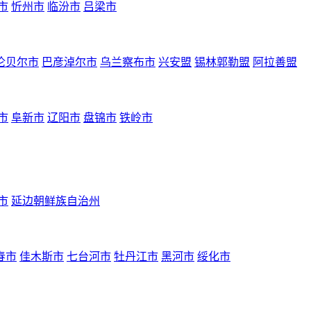
市
忻州市
临汾市
吕梁市
伦贝尔市
巴彦淖尔市
乌兰察布市
兴安盟
锡林郭勒盟
阿拉善盟
市
阜新市
辽阳市
盘锦市
铁岭市
市
延边朝鲜族自治州
春市
佳木斯市
七台河市
牡丹江市
黑河市
绥化市