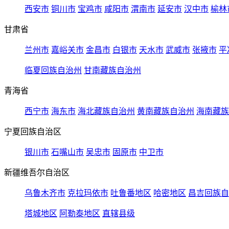
西安市
铜川市
宝鸡市
咸阳市
渭南市
延安市
汉中市
榆林
甘肃省
兰州市
嘉峪关市
金昌市
白银市
天水市
武威市
张掖市
平
临夏回族自治州
甘南藏族自治州
青海省
西宁市
海东市
海北藏族自治州
黄南藏族自治州
海南藏族
宁夏回族自治区
银川市
石嘴山市
吴忠市
固原市
中卫市
新疆维吾尔自治区
乌鲁木齐市
克拉玛依市
吐鲁番地区
哈密地区
昌吉回族自
塔城地区
阿勒泰地区
直辖县级