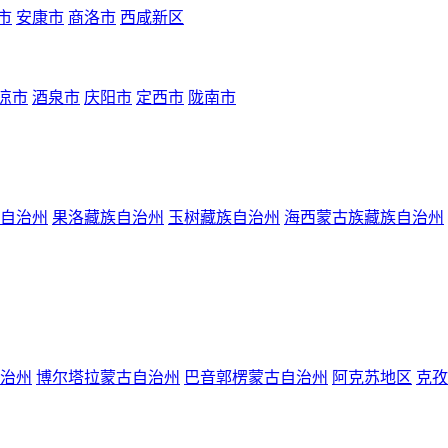
市
安康市
商洛市
西咸新区
凉市
酒泉市
庆阳市
定西市
陇南市
自治州
果洛藏族自治州
玉树藏族自治州
海西蒙古族藏族自治州
治州
博尔塔拉蒙古自治州
巴音郭楞蒙古自治州
阿克苏地区
克孜