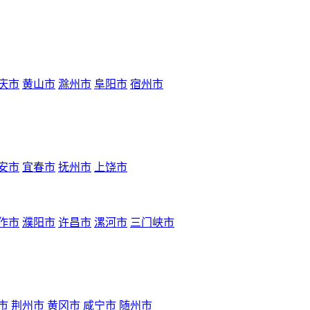
庆市
黄山市
滁州市
阜阳市
宿州市
安市
宜春市
抚州市
上饶市
作市
濮阳市
许昌市
漯河市
三门峡市
市
荆州市
黄冈市
咸宁市
随州市