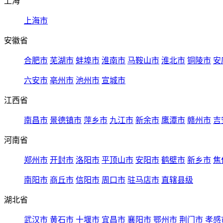
上海
上海市
安徽省
合肥市
芜湖市
蚌埠市
淮南市
马鞍山市
淮北市
铜陵市
安
六安市
亳州市
池州市
宣城市
江西省
南昌市
景德镇市
萍乡市
九江市
新余市
鹰潭市
赣州市
吉
河南省
郑州市
开封市
洛阳市
平顶山市
安阳市
鹤壁市
新乡市
焦
南阳市
商丘市
信阳市
周口市
驻马店市
直辖县级
湖北省
武汉市
黄石市
十堰市
宜昌市
襄阳市
鄂州市
荆门市
孝感