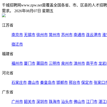
千城招聘网www.zpw.net是覆盖全国各省、市、区县的
需求。 2026年08月07日 星期五
江苏省
南京市
无锡市
徐州市
常州市
苏州市
南通市
连云港市
淮
宿迁市
福建省
福州市
厦门市
莆田市
三明市
泉州市
漳州市
南平市
龙岩
河北省
石家庄市
唐山市
秦皇岛市
邯郸市
邢台市
保定市
张家口
广东省
广州市
韶关市
深圳市
珠海市
汕头市
佛山市
江门市
湛江