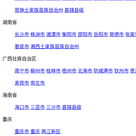
恩施土家族苗族自治州
直辖县级
湖南省
长沙市
株洲市
湘潭市
衡阳市
邵阳市
岳阳市
常德市
张家
娄底市
湘西土家族苗族自治州
广西壮族自治区
南宁市
柳州市
桂林市
梧州市
北海市
防城港市
钦州市
贵
来宾市
崇左市
海南省
海口市
三亚市
三沙市
直辖县级
重庆
重庆市
重庆
两江新区