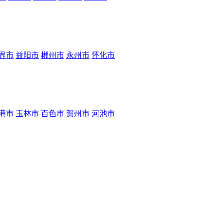
界市
益阳市
郴州市
永州市
怀化市
港市
玉林市
百色市
贺州市
河池市