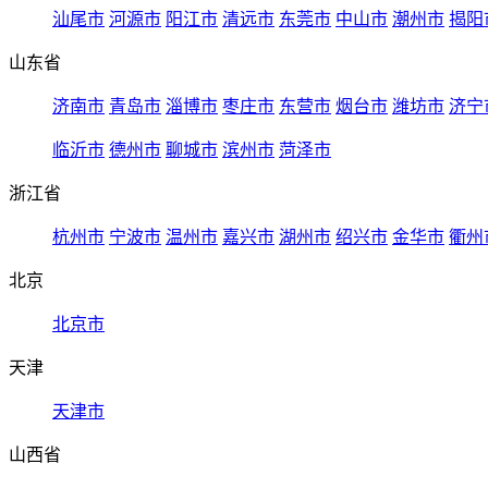
汕尾市
河源市
阳江市
清远市
东莞市
中山市
潮州市
揭阳
山东省
济南市
青岛市
淄博市
枣庄市
东营市
烟台市
潍坊市
济宁
临沂市
德州市
聊城市
滨州市
菏泽市
浙江省
杭州市
宁波市
温州市
嘉兴市
湖州市
绍兴市
金华市
衢州
北京
北京市
天津
天津市
山西省