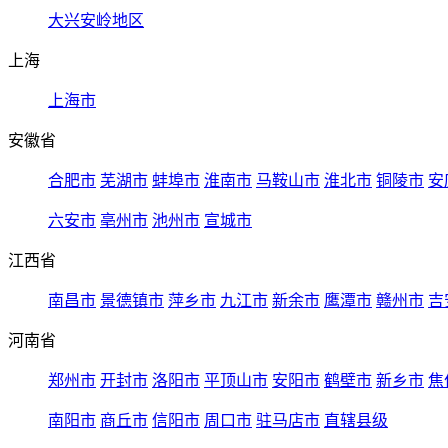
大兴安岭地区
上海
上海市
安徽省
合肥市
芜湖市
蚌埠市
淮南市
马鞍山市
淮北市
铜陵市
安
六安市
亳州市
池州市
宣城市
江西省
南昌市
景德镇市
萍乡市
九江市
新余市
鹰潭市
赣州市
吉
河南省
郑州市
开封市
洛阳市
平顶山市
安阳市
鹤壁市
新乡市
焦
南阳市
商丘市
信阳市
周口市
驻马店市
直辖县级