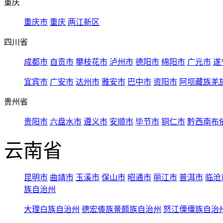
重庆
重庆市
重庆
两江新区
四川省
成都市
自贡市
攀枝花市
泸州市
德阳市
绵阳市
广元市
遂
宜宾市
广安市
达州市
雅安市
巴中市
资阳市
阿坝藏族羌
贵州省
贵阳市
六盘水市
遵义市
安顺市
毕节市
铜仁市
黔西南布
云南省
昆明市
曲靖市
玉溪市
保山市
昭通市
丽江市
普洱市
临沧
族自治州
大理白族自治州
德宏傣族景颇族自治州
怒江傈僳族自治