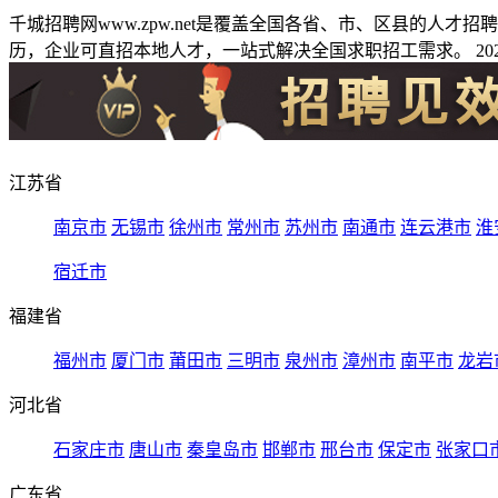
千城招聘网www.zpw.net是覆盖全国各省、市、区县的人
历，企业可直招本地人才，一站式解决全国求职招工需求。 2026
江苏省
南京市
无锡市
徐州市
常州市
苏州市
南通市
连云港市
淮
宿迁市
福建省
福州市
厦门市
莆田市
三明市
泉州市
漳州市
南平市
龙岩
河北省
石家庄市
唐山市
秦皇岛市
邯郸市
邢台市
保定市
张家口
广东省