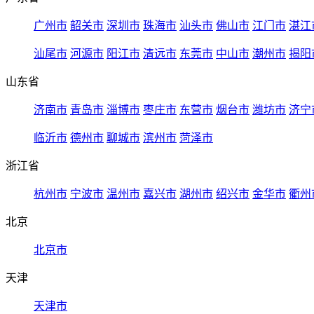
广州市
韶关市
深圳市
珠海市
汕头市
佛山市
江门市
湛江
汕尾市
河源市
阳江市
清远市
东莞市
中山市
潮州市
揭阳
山东省
济南市
青岛市
淄博市
枣庄市
东营市
烟台市
潍坊市
济宁
临沂市
德州市
聊城市
滨州市
菏泽市
浙江省
杭州市
宁波市
温州市
嘉兴市
湖州市
绍兴市
金华市
衢州
北京
北京市
天津
天津市