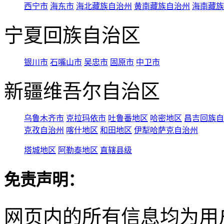
西宁市
海东市
海北藏族自治州
黄南藏族自治州
海南藏族
宁夏回族自治区
银川市
石嘴山市
吴忠市
固原市
中卫市
新疆维吾尔自治区
乌鲁木齐市
克拉玛依市
吐鲁番地区
哈密地区
昌吉回族自
克孜自治州
喀什地区
和田地区
伊犁哈萨克自治州
塔城地区
阿勒泰地区
直辖县级
免责声明：
网页内的所有信息均为用