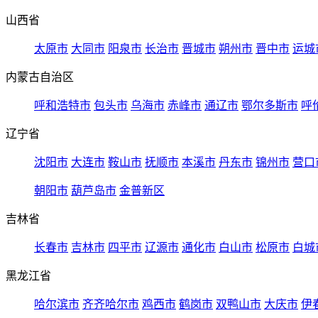
山西省
太原市
大同市
阳泉市
长治市
晋城市
朔州市
晋中市
运城
内蒙古自治区
呼和浩特市
包头市
乌海市
赤峰市
通辽市
鄂尔多斯市
呼
辽宁省
沈阳市
大连市
鞍山市
抚顺市
本溪市
丹东市
锦州市
营口
朝阳市
葫芦岛市
金普新区
吉林省
长春市
吉林市
四平市
辽源市
通化市
白山市
松原市
白城
黑龙江省
哈尔滨市
齐齐哈尔市
鸡西市
鹤岗市
双鸭山市
大庆市
伊