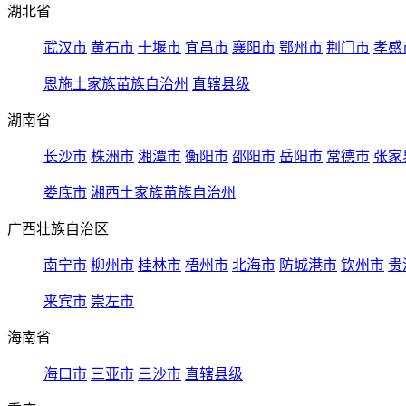
湖北省
武汉市
黄石市
十堰市
宜昌市
襄阳市
鄂州市
荆门市
孝感
恩施土家族苗族自治州
直辖县级
湖南省
长沙市
株洲市
湘潭市
衡阳市
邵阳市
岳阳市
常德市
张家
娄底市
湘西土家族苗族自治州
广西壮族自治区
南宁市
柳州市
桂林市
梧州市
北海市
防城港市
钦州市
贵
来宾市
崇左市
海南省
海口市
三亚市
三沙市
直辖县级