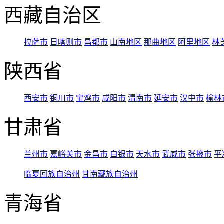
西藏自治区
拉萨市
日喀则市
昌都市
山南地区
那曲地区
阿里地区
林
陕西省
西安市
铜川市
宝鸡市
咸阳市
渭南市
延安市
汉中市
榆林
甘肃省
兰州市
嘉峪关市
金昌市
白银市
天水市
武威市
张掖市
平
临夏回族自治州
甘南藏族自治州
青海省