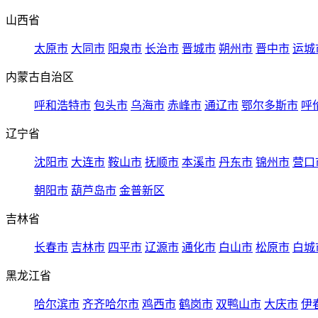
山西省
太原市
大同市
阳泉市
长治市
晋城市
朔州市
晋中市
运城
内蒙古自治区
呼和浩特市
包头市
乌海市
赤峰市
通辽市
鄂尔多斯市
呼
辽宁省
沈阳市
大连市
鞍山市
抚顺市
本溪市
丹东市
锦州市
营口
朝阳市
葫芦岛市
金普新区
吉林省
长春市
吉林市
四平市
辽源市
通化市
白山市
松原市
白城
黑龙江省
哈尔滨市
齐齐哈尔市
鸡西市
鹤岗市
双鸭山市
大庆市
伊