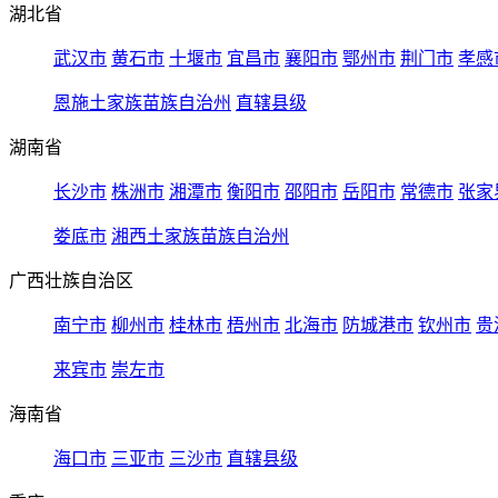
湖北省
武汉市
黄石市
十堰市
宜昌市
襄阳市
鄂州市
荆门市
孝感
恩施土家族苗族自治州
直辖县级
湖南省
长沙市
株洲市
湘潭市
衡阳市
邵阳市
岳阳市
常德市
张家
娄底市
湘西土家族苗族自治州
广西壮族自治区
南宁市
柳州市
桂林市
梧州市
北海市
防城港市
钦州市
贵
来宾市
崇左市
海南省
海口市
三亚市
三沙市
直辖县级