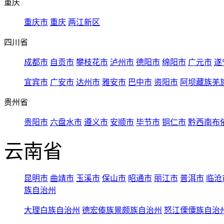
重庆
重庆市
重庆
两江新区
四川省
成都市
自贡市
攀枝花市
泸州市
德阳市
绵阳市
广元市
遂
宜宾市
广安市
达州市
雅安市
巴中市
资阳市
阿坝藏族羌
贵州省
贵阳市
六盘水市
遵义市
安顺市
毕节市
铜仁市
黔西南布
云南省
昆明市
曲靖市
玉溪市
保山市
昭通市
丽江市
普洱市
临沧
族自治州
大理白族自治州
德宏傣族景颇族自治州
怒江傈僳族自治