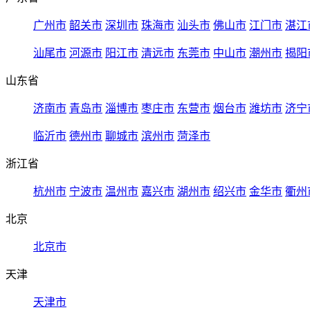
广州市
韶关市
深圳市
珠海市
汕头市
佛山市
江门市
湛江
汕尾市
河源市
阳江市
清远市
东莞市
中山市
潮州市
揭阳
山东省
济南市
青岛市
淄博市
枣庄市
东营市
烟台市
潍坊市
济宁
临沂市
德州市
聊城市
滨州市
菏泽市
浙江省
杭州市
宁波市
温州市
嘉兴市
湖州市
绍兴市
金华市
衢州
北京
北京市
天津
天津市