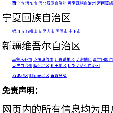
西宁市
海东市
海北藏族自治州
黄南藏族自治州
海南藏族
宁夏回族自治区
银川市
石嘴山市
吴忠市
固原市
中卫市
新疆维吾尔自治区
乌鲁木齐市
克拉玛依市
吐鲁番地区
哈密地区
昌吉回族自
克孜自治州
喀什地区
和田地区
伊犁哈萨克自治州
塔城地区
阿勒泰地区
直辖县级
免责声明：
网页内的所有信息均为用