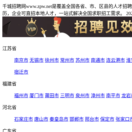
千城招聘网www.zpw.net是覆盖全国各省、市、区县的人
历，企业可直招本地人才，一站式解决全国求职招工需求。 2026
江苏省
南京市
无锡市
徐州市
常州市
苏州市
南通市
连云港市
淮
宿迁市
福建省
福州市
厦门市
莆田市
三明市
泉州市
漳州市
南平市
龙岩
河北省
石家庄市
唐山市
秦皇岛市
邯郸市
邢台市
保定市
张家口
广东省