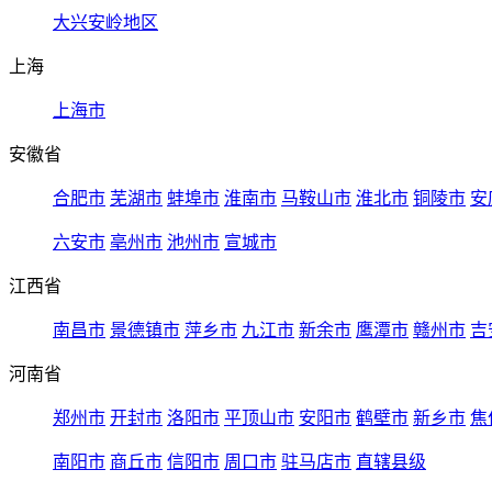
大兴安岭地区
上海
上海市
安徽省
合肥市
芜湖市
蚌埠市
淮南市
马鞍山市
淮北市
铜陵市
安
六安市
亳州市
池州市
宣城市
江西省
南昌市
景德镇市
萍乡市
九江市
新余市
鹰潭市
赣州市
吉
河南省
郑州市
开封市
洛阳市
平顶山市
安阳市
鹤壁市
新乡市
焦
南阳市
商丘市
信阳市
周口市
驻马店市
直辖县级