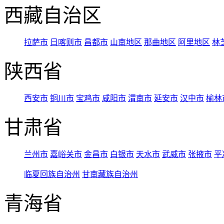
西藏自治区
拉萨市
日喀则市
昌都市
山南地区
那曲地区
阿里地区
林
陕西省
西安市
铜川市
宝鸡市
咸阳市
渭南市
延安市
汉中市
榆林
甘肃省
兰州市
嘉峪关市
金昌市
白银市
天水市
武威市
张掖市
平
临夏回族自治州
甘南藏族自治州
青海省