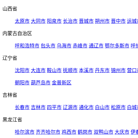
山西省
太原市
大同市
阳泉市
长治市
晋城市
朔州市
晋中市
运城
内蒙古自治区
呼和浩特市
包头市
乌海市
赤峰市
通辽市
鄂尔多斯市
呼
辽宁省
沈阳市
大连市
鞍山市
抚顺市
本溪市
丹东市
锦州市
营口
朝阳市
葫芦岛市
金普新区
吉林省
长春市
吉林市
四平市
辽源市
通化市
白山市
松原市
白城
黑龙江省
哈尔滨市
齐齐哈尔市
鸡西市
鹤岗市
双鸭山市
大庆市
伊