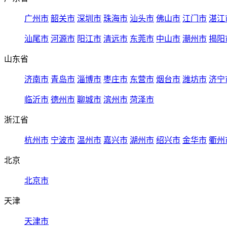
广州市
韶关市
深圳市
珠海市
汕头市
佛山市
江门市
湛江
汕尾市
河源市
阳江市
清远市
东莞市
中山市
潮州市
揭阳
山东省
济南市
青岛市
淄博市
枣庄市
东营市
烟台市
潍坊市
济宁
临沂市
德州市
聊城市
滨州市
菏泽市
浙江省
杭州市
宁波市
温州市
嘉兴市
湖州市
绍兴市
金华市
衢州
北京
北京市
天津
天津市