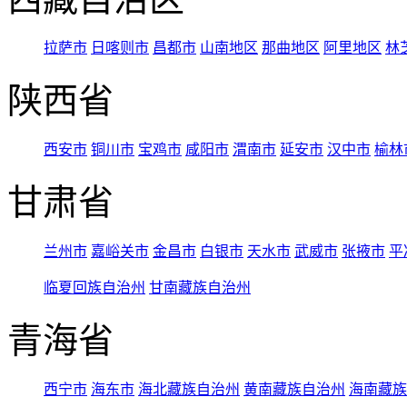
拉萨市
日喀则市
昌都市
山南地区
那曲地区
阿里地区
林
陕西省
西安市
铜川市
宝鸡市
咸阳市
渭南市
延安市
汉中市
榆林
甘肃省
兰州市
嘉峪关市
金昌市
白银市
天水市
武威市
张掖市
平
临夏回族自治州
甘南藏族自治州
青海省
西宁市
海东市
海北藏族自治州
黄南藏族自治州
海南藏族