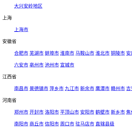
大兴安岭地区
上海
上海市
安徽省
合肥市
芜湖市
蚌埠市
淮南市
马鞍山市
淮北市
铜陵市
安
六安市
亳州市
池州市
宣城市
江西省
南昌市
景德镇市
萍乡市
九江市
新余市
鹰潭市
赣州市
吉
河南省
郑州市
开封市
洛阳市
平顶山市
安阳市
鹤壁市
新乡市
焦
南阳市
商丘市
信阳市
周口市
驻马店市
直辖县级