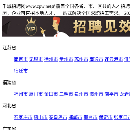
千城招聘网www.zpw.net是覆盖全国各省、市、区县的人
历，企业可直招本地人才，一站式解决全国求职招工需求。 2026
江苏省
南京市
无锡市
徐州市
常州市
苏州市
南通市
连云港市
淮
宿迁市
福建省
福州市
厦门市
莆田市
三明市
泉州市
漳州市
南平市
龙岩
河北省
石家庄市
唐山市
秦皇岛市
邯郸市
邢台市
保定市
张家口
广东省