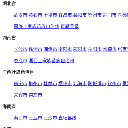
湖北省
武汉市
黄石市
十堰市
宜昌市
襄阳市
鄂州市
荆门市
孝感
恩施土家族苗族自治州
直辖县级
湖南省
长沙市
株洲市
湘潭市
衡阳市
邵阳市
岳阳市
常德市
张家
娄底市
湘西土家族苗族自治州
广西壮族自治区
南宁市
柳州市
桂林市
梧州市
北海市
防城港市
钦州市
贵
来宾市
崇左市
海南省
海口市
三亚市
三沙市
直辖县级