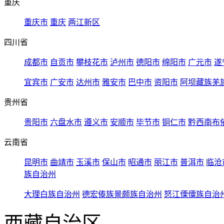
重庆
重庆市
重庆
两江新区
四川省
成都市
自贡市
攀枝花市
泸州市
德阳市
绵阳市
广元市
遂
宜宾市
广安市
达州市
雅安市
巴中市
资阳市
阿坝藏族羌
贵州省
贵阳市
六盘水市
遵义市
安顺市
毕节市
铜仁市
黔西南布
云南省
昆明市
曲靖市
玉溪市
保山市
昭通市
丽江市
普洱市
临沧
族自治州
大理白族自治州
德宏傣族景颇族自治州
怒江傈僳族自治
西藏自治区